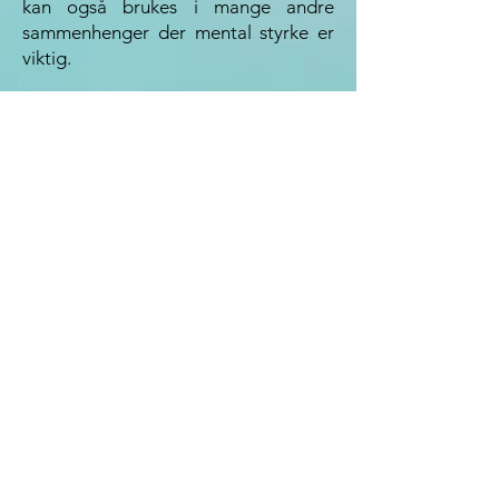
kan også brukes i mange andre
sammenhenger der mental styrke er
viktig.
Mental trening hjelper deg med å
erstatte negative tanker og følelser til
det å prestere med en “you can do it”
tankesett.
Er dette noe for deg?
Bestill gjerne en gratis uforpliktet
samtale.
KOntakt
E-post:
mail@moicoaching.no