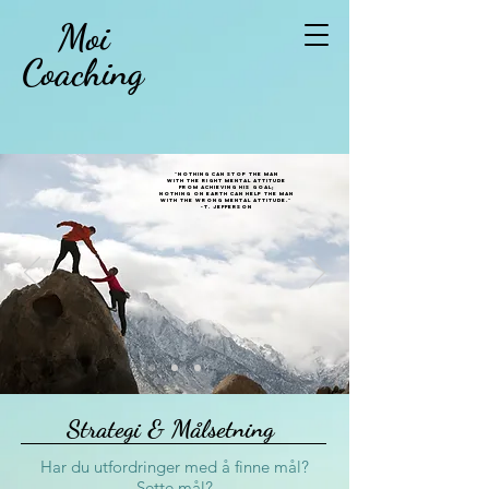
Moi
Coaching
"nothing can stop the man
with the right mental attitude
from achieving his goal;
nothing on earth can help the man
with the wrong mental attitude."
-t. Jefferson
Strategi & Målsetning
Har du utfordringer med å finne mål?
Sette mål?