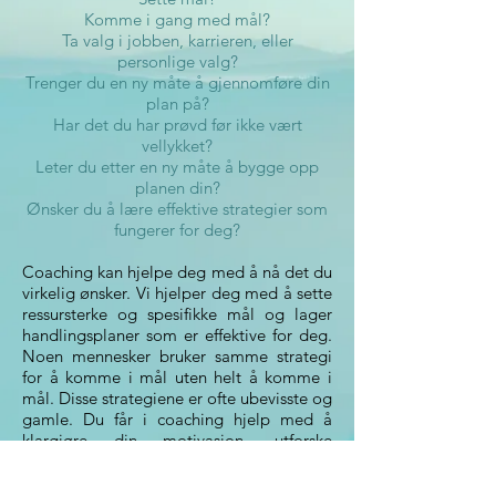
Komme i gang med mål?
Ta valg i jobben, karrieren, eller
personlige valg?
Trenger du en ny måte å gjennomføre din
plan på?
Har det du har prøvd før ikke vært
vellykket?
Leter du etter en ny måte å bygge opp
planen din?
Ønsker du å lære effektive strategier som
fungerer for deg?
Coaching kan hjelpe deg med å nå det du
virkelig ønsker. Vi hjelper deg med å sette
ressursterke og spesifikke mål og lager
handlingsplaner som er effektive for deg.
Noen mennesker bruker samme strategi
for å komme i mål uten helt å komme i
mål. Disse strategiene er ofte ubevisste og
gamle. Du får i coaching hjelp med å
klargjøre din motivasjon, utforske
ubevisste mønster og lage en ny
strategiplan så du når målene dine både i