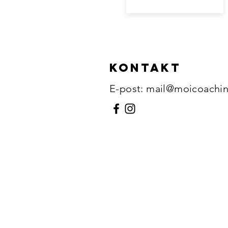
KOntakt
E-post:
mail@moicoachin