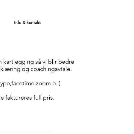
Info & kontakt
n kartlegging så vi blir bedre
erklæring og coachingavtale.
kype,facetime,zoom o.l).
e faktureres full pris.