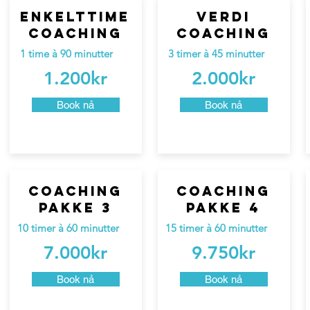
Enkelttime
verdi
coaching
coaching
1 time à 90 minutter
3 timer à 45 minutter
1.200kr
2.000kr
Book nå
Book nå
coaching
coaching
pakke 3
pakke 4
10 timer à 60 minutter
15 timer à 60 minutter
7.000kr
9.750kr
Book nå
Book nå