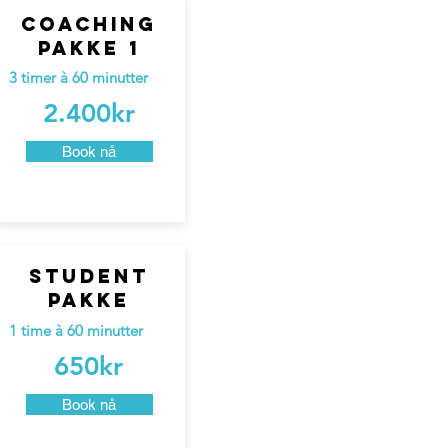
coaching
pakke 1
3 timer à 60 minutter
2.400kr
Book nå
STudent
pakke
1 time à 60
minutter
650kr
Book nå