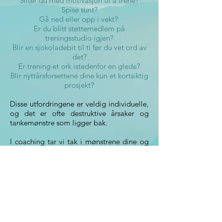
Sliter du med motivasjon til å trene?
Spise sunt?
Gå ned eller opp i vekt?
Er du blitt støttemedlem på
treningsstudio igjen?
Blir en sjokoladebit til ti før du vet ord av
det?
Er trening et ork istedenfor en glede?
Blir nyttårsforsettene dine kun et kortsiktig
prosjekt?
Disse utfordringene er veldig individuelle,
og det er ofte destruktive årsaker og
tankemønstre som ligger bak.
I coaching tar vi tak i mønstrene dine og
hjelper deg å ha fokus på en målsetning
som gir motivasjon til å få den livsstilen
og kroppen du lengter etter.
Er dette noe for deg?
Ta gjerne kontakt for en gratis og
uforpliktende samtale.