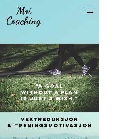
Moi
Coaching
"a goal
without a plan
is just a wish."
Vektreduksjon
& Treningsmotivasjon